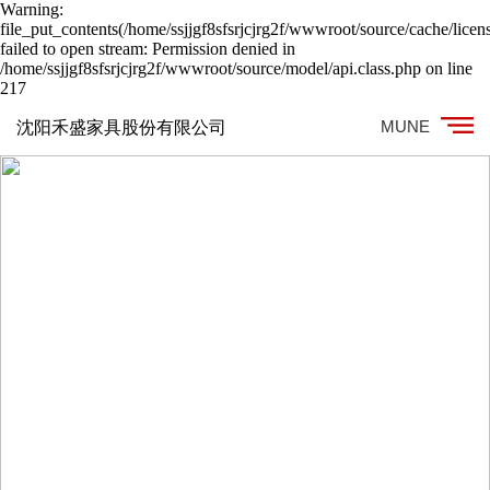
Warning:
file_put_contents(/home/ssjjgf8sfsrjcjrg2f/wwwroot/source/cache/licen
failed to open stream: Permission denied in
/home/ssjjgf8sfsrjcjrg2f/wwwroot/source/model/api.class.php on line
217
MUNE
沈阳禾盛家具股份有限公司