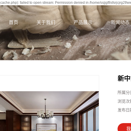
cache.php): failed to open stream: Permission denied in /home/ssjjgf8sfsrjcjrg2f/
首页
关于我们
产品展示
新闻动态
新中
所属分
浏览次
发布日
我