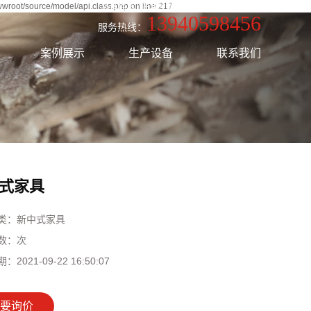
wwwroot/source/model/api.class.php on line 217
热推信息
|
企业分站
|
网站地图
|
RSS
|
XML
13940598456
服务热线：
案例展示
生产设备
联系我们
式家具
类：
新中式家具
数：
次
期：
2021-09-22 16:50:07
要询价