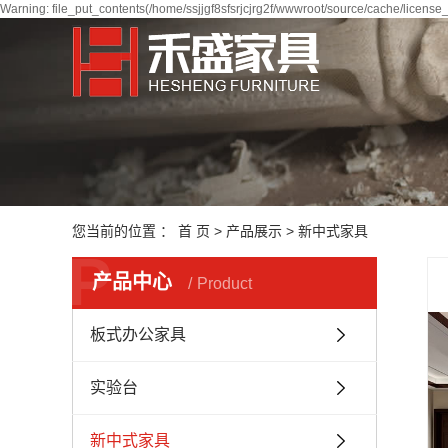
Warning: file_put_contents(/home/ssjjgf8sfsrjcjrg2f/wwwroot/source/cache/license_
您当前的位置 ：
首 页
>
产品展示
>
新中式家具
P
产品中心
Product
板式办公家具
实验台
新中式家具