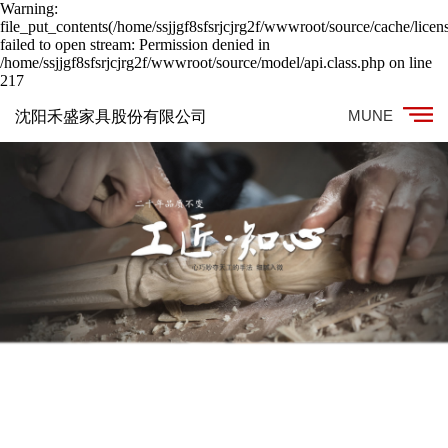
Warning:
file_put_contents(/home/ssjjgf8sfsrjcjrg2f/wwwroot/source/cache/licen
failed to open stream: Permission denied in
/home/ssjjgf8sfsrjcjrg2f/wwwroot/source/model/api.class.php on line
217
MUNE
沈阳禾盛家具股份有限公司