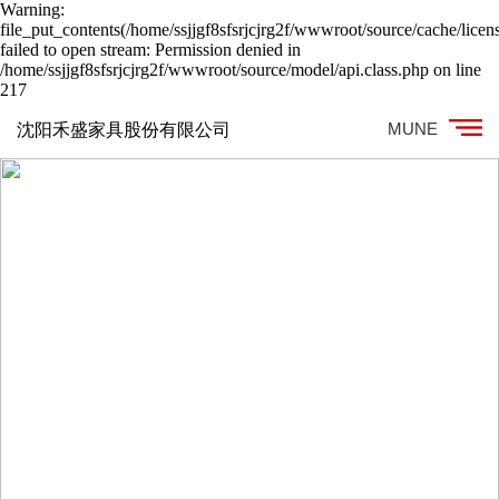
Warning:
file_put_contents(/home/ssjjgf8sfsrjcjrg2f/wwwroot/source/cache/licen
failed to open stream: Permission denied in
/home/ssjjgf8sfsrjcjrg2f/wwwroot/source/model/api.class.php on line
217
MUNE
沈阳禾盛家具股份有限公司